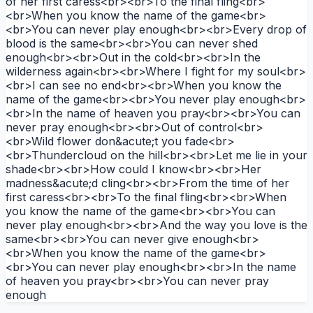
of her first caress<br><br>To the final fling<br>
<br>When you know the name of the game<br>
<br>You can never play enough<br><br>Every drop of
blood is the same<br><br>You can never shed
enough<br><br>Out in the cold<br><br>In the
wilderness again<br><br>Where I fight for my soul<br>
<br>I can see no end<br><br>When you know the
name of the game<br><br>You never play enough<br>
<br>In the name of heaven you pray<br><br>You can
never pray enough<br><br>Out of control<br>
<br>Wild flower don&acute;t you fade<br>
<br>Thundercloud on the hill<br><br>Let me lie in your
shade<br><br>How could I know<br><br>Her
madness&acute;d cling<br><br>From the time of her
first caress<br><br>To the final fling<br><br>When
you know the name of the game<br><br>You can
never play enough<br><br>And the way you love is the
same<br><br>You can never give enough<br>
<br>When you know the name of the game<br>
<br>You can never play enough<br><br>In the name
of heaven you pray<br><br>You can never pray
enough