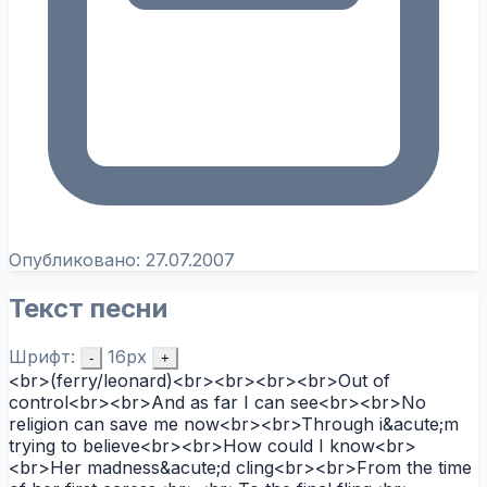
Опубликовано:
27.07.2007
Текст песни
Шрифт:
16px
-
+
<br>(ferry/leonard)<br><br><br><br>Out of
control<br><br>And as far I can see<br><br>No
religion can save me now<br><br>Through i&acute;m
trying to believe<br><br>How could I know<br>
<br>Her madness&acute;d cling<br><br>From the time