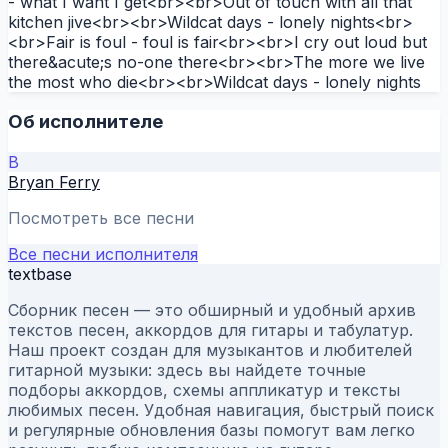
- what I want I get<br><br>Out of touch with all that
kitchen jive<br><br>Wildcat days - lonely nights<br>
<br>Fair is foul - foul is fair<br><br>I cry out loud but
there&acute;s no-one there<br><br>The more we live
the most who die<br><br>Wildcat days - lonely nights
Об исполнителе
B
Bryan Ferry
Посмотреть все песни
Все песни исполнителя
textbase
Сборник песен — это обширный и удобный архив
текстов песен, аккордов для гитары и табулатур.
Наш проект создан для музыкантов и любителей
гитарной музыки: здесь вы найдете точные
подборы аккордов, схемы аппликатур и тексты
любимых песен. Удобная навигация, быстрый поиск
и регулярные обновления базы помогут вам легко