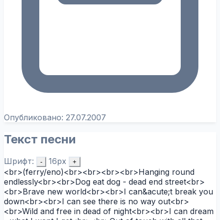
Опубликовано:
27.07.2007
Текст песни
Шрифт:
16px
-
+
<br>(ferry/eno)<br><br><br><br>Hanging round
endlessly<br><br>Dog eat dog - dead end street<br>
<br>Brave new world<br><br>I can&acute;t break you
down<br><br>I can see there is no way out<br>
<br>Wild and free in dead of night<br><br>I can dream