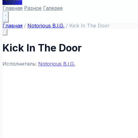
textbase
Главная
Разное
Галерея
Главная
/
Notorious B.I.G.
/
Kick In The Door
Kick In The Door
Исполнитель:
Notorious B.I.G.