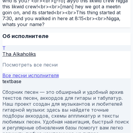
who is you? <br><br>[j-ro] aiyyo this likwid crew nigga
this likwid crew!<br><br>[man] hey we got a meetin
goin on, and its started<br><br>This thing started at
7:30, and you walked in here at 8:15<br><br>Nigga,
whats your name?
Об исполнителе
T
Tha Alkaholiks
Посмотреть все песни
Все песни исполнителя
textbase
Сборник песен — это обширный и удобный архив
текстов песен, аккордов для гитары и табулатур.
Наш проект создан для музыкантов и любителей
гитарной музыки: здесь вы найдете точные
подборы аккордов, схемы аппликатур и тексты
любимых песен. Удобная навигация, быстрый поиск
и регулярные обновления базы помогут вам легко