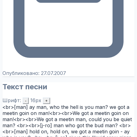
Опубликовано:
27.07.2007
Текст песни
Шрифт:
16px
-
+
<br>[man] ay man, who the hell is you man? we got a
meetin goin on man!<br><br>We got a meetin goin on
man!<br><br>We got a meetin man, could you be quiet
man? <br><br>[j-ro] man who got the bud man? <br>
<br>[man] hold on, hold on, we got a meetin goin - ay