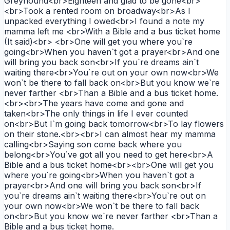
Greyhound<br>Eighteen and glad to be gone<br>
<br>Took a rented room on broadway<br>As I
unpacked everything I owed<br>I found a note my
mamma left me <br>With a Bible and a bus ticket home
(It said)<br> <br>One will get you where you`re
going<br>When you haven`t got a prayer<br>And one
will bring you back son<br>If you`re dreams ain`t
waiting there<br>You`re out on your own now<br>We
won`t be there to fall back on<br>But you know we`re
never farther <br>Than a Bible and a bus ticket home.
<br><br>The years have come and gone and
taken<br>The only things in life I ever counted
on<br>But I`m going back tomorrow<br>To lay flowers
on their stone.<br><br>I can almost hear my mamma
calling<br>Saying son come back where you
belong<br>You`ve got all you need to get here<br>A
Bible and a bus ticket home<br><br>One will get you
where you`re going<br>When you haven`t got a
prayer<br>And one will bring you back son<br>If
you`re dreams ain`t waiting there<br>You`re out on
your own now<br>We won`t be there to fall back
on<br>But you know we`re never farther <br>Than a
Bible and a bus ticket home.