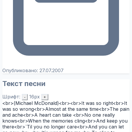
Опубликовано:
27.07.2007
Текст песни
Шрифт:
16px
-
+
<br>(Michael McDonald)<br><br>It was so right<br>It
was so wrong<br>Almost at the same time<br>The pain
and ache<br>A heart can take <br>No one really
knows<br>When the memories cling<br>And keep you
there<br>`Til you no longer care<br>And you can let