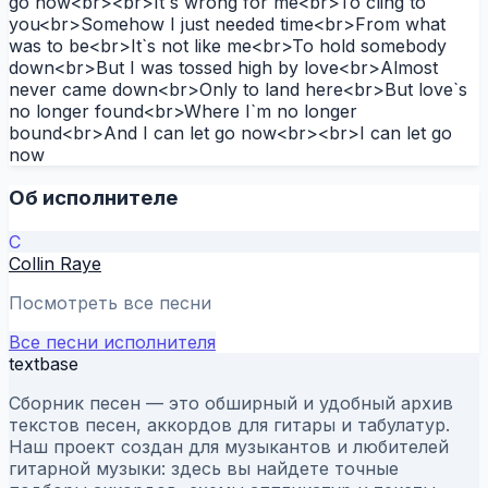
go now<br><br>It`s wrong for me<br>To cling to
you<br>Somehow I just needed time<br>From what
was to be<br>It`s not like me<br>To hold somebody
down<br>But I was tossed high by love<br>Almost
never came down<br>Only to land here<br>But love`s
no longer found<br>Where I`m no longer
bound<br>And I can let go now<br><br>I can let go
now
Об исполнителе
C
Collin Raye
Посмотреть все песни
Все песни исполнителя
textbase
Сборник песен — это обширный и удобный архив
текстов песен, аккордов для гитары и табулатур.
Наш проект создан для музыкантов и любителей
гитарной музыки: здесь вы найдете точные