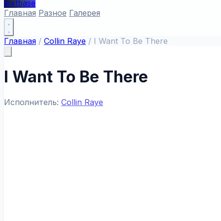
textbase
Главная
Разное
Галерея
Главная
/
Collin Raye
/
I Want To Be There
I Want To Be There
Исполнитель:
Collin Raye