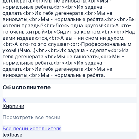
дегенерата.<br>Мы не виноваты,<br>Мы -
нормальные ребята.<br><br>Их задача -
сделать<br>Из тебя дегенерата.<br>Мы не
виноваты,<br>Мы - нормальные ребята.<br><br>Вы
хотели правды?<br>Ложь одна кругом!<br>А кто-
то очень хитрый<br>Сидит за компом.<br><br>Над
вами издеваются,<br>А вы - ни сном ни духом.
<br>А кто-то это слушает<br>Профессиональным
ухом! (Чмо...)<br><br>Их задача - сделать<br>Из
тебя дегенерата.<br>Мы не виноваты,<br>Мы -
нормальные ребята.<br><br>Их задача -
сделать<br>Из тебя дегенерата.<br>Мы не
виноваты,<br>Мы - нормальные ребята.
Об исполнителе
К
Кирпичи
Посмотреть все песни
Все песни исполнителя
textbase