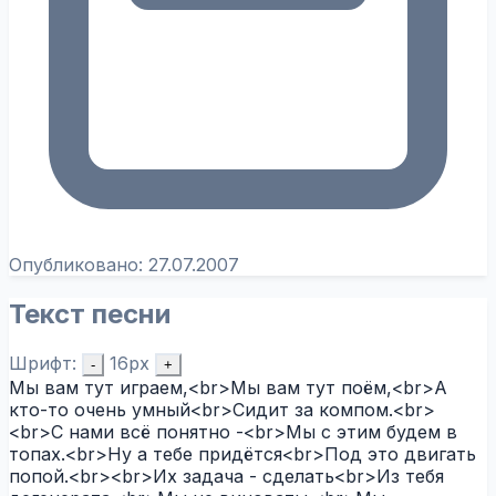
Опубликовано:
27.07.2007
Текст песни
Шрифт:
16px
-
+
Мы вам тут играем,<br>Мы вам тут поём,<br>А
кто-то очень умный<br>Сидит за компом.<br>
<br>С нами всё понятно -<br>Мы с этим будем в
топах.<br>Ну а тебе придётся<br>Под это двигать
попой.<br><br>Их задача - сделать<br>Из тебя