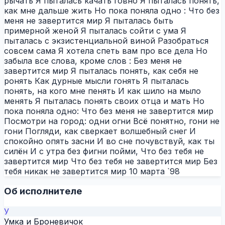
рычать Я пыталась качать говно Я пыталась понять,
как мне дальше жить Но пока поняла одно : Что без
меня не завертится мир Я пыталась быть
примерной женой Я пыталась сойти с ума Я
пыталась с экзистенциальной виной Разобраться
совсем сама Я хотела спеть вам про все дела Но
забыла все слова, кроме слов : Без меня не
завертится мир Я пыталась понять, как себя не
ронять Как дурные мысли гонять Я пыталась
понять, на кого мне пенять И как шило на мыло
менять Я пыталась понять своих отца и мать Но
пока поняла одно: Что без меня не завертится мир
Посмотри на город: одни огни Всё понятно, гони не
гони Погляди, как сверкает волшебный снег И
спокойно опять засни И во сне почувствуй, как ты
силён И с утра без фигни пойми, Что без тебя не
завертится мир Что без тебя не завертится мир Без
тебя никак не завертится мир 10 марта `98
Об исполнителе
У
Умка и Броневичок