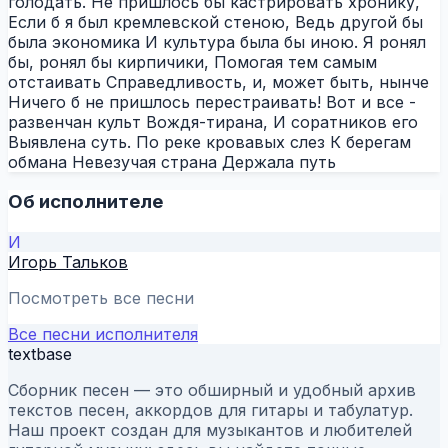
голодать. Не пришлось бы кастрировать хронику,
Если б я был кремлевской стеною, Ведь другой бы
была экономика И культура была бы иною. Я ронял
бы, ронял бы кирпичики, Помогая тем самым
отстаивать Справедливость, и, может быть, нынче
Ничего б не пришлось перестраивать! Вот и все -
развенчан культ Вождя-тирана, И соратников его
Выявлена суть. По реке кровавых слез К берегам
обмана Невезучая страна Держала путь
Об исполнителе
И
Игорь Тальков
Посмотреть все песни
Все песни исполнителя
textbase
Сборник песен — это обширный и удобный архив
текстов песен, аккордов для гитары и табулатур.
Наш проект создан для музыкантов и любителей