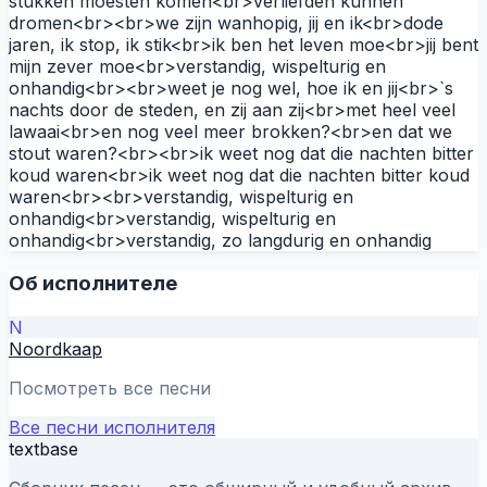
stukken moesten komen<br>verliefden kunnen
dromen<br><br>we zijn wanhopig, jij en ik<br>dode
jaren, ik stop, ik stik<br>ik ben het leven moe<br>jij bent
mijn zever moe<br>verstandig, wispelturig en
onhandig<br><br>weet je nog wel, hoe ik en jij<br>`s
nachts door de steden, en zij aan zij<br>met heel veel
lawaai<br>en nog veel meer brokken?<br>en dat we
stout waren?<br><br>ik weet nog dat die nachten bitter
koud waren<br>ik weet nog dat die nachten bitter koud
waren<br><br>verstandig, wispelturig en
onhandig<br>verstandig, wispelturig en
onhandig<br>verstandig, zo langdurig en onhandig
Об исполнителе
N
Noordkaap
Посмотреть все песни
Все песни исполнителя
textbase