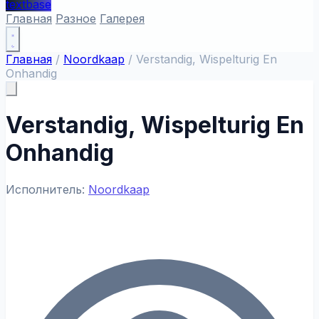
textbase
Главная
Разное
Галерея
Главная
/
Noordkaap
/
Verstandig, Wispelturig En
Onhandig
Verstandig, Wispelturig En
Onhandig
Исполнитель:
Noordkaap