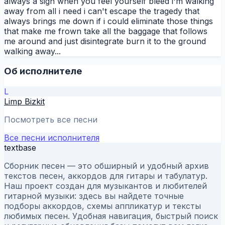
always a sign when you feel yourself bleed i'm walking
away from all i need i can't escape the tragedy that
always brings me down if i could eliminate those things
that make me frown take all the baggage that follows
me around and just disintegrate burn it to the ground
walking away...
Об исполнителе
L
Limp Bizkit
Посмотреть все песни
Все песни исполнителя
textbase
Сборник песен — это обширный и удобный архив
текстов песен, аккордов для гитары и табулатур.
Наш проект создан для музыкантов и любителей
гитарной музыки: здесь вы найдете точные
подборы аккордов, схемы аппликатур и тексты
любимых песен. Удобная навигация, быстрый поиск