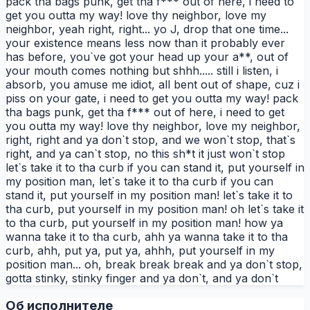
pack tha bags punk, get tha f*** out of here, i need to
get you outta my way! love thy neighbor, love my
neighbor, yeah right, right... yo J, drop that one time...
your existence means less now than it probably ever
has before, you`ve got your head up your a**, out of
your mouth comes nothing but shhh..... still i listen, i
absorb, you amuse me idiot, all bent out of shape, cuz i
piss on your gate, i need to get you outta my way! pack
tha bags punk, get tha f*** out of here, i need to get
you outta my way! love thy neighbor, love my neighbor,
right, right and ya don`t stop, and we won`t stop, that`s
right, and ya can`t stop, no this sh*t it just won`t stop
let`s take it to tha curb if you can stand it, put yourself in
my position man, let`s take it to tha curb if you can
stand it, put yourself in my position man! let`s take it to
tha curb, put yourself in my position man! oh let`s take it
to tha curb, put yourself in my position man! how ya
wanna take it to tha curb, ahh ya wanna take it to tha
curb, ahh, put ya, put ya, ahhh, put yourself in my
position man... oh, break break break and ya don`t stop,
gotta stinky, stinky finger and ya don`t, and ya don`t
Об исполнителе