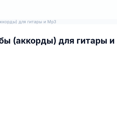
аккорды) для гитары и Mp3
абы (аккорды) для гитары 