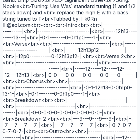
Nookie<br>Tuning: Use Wes` standard tuning (1 and 1/2
steps down) and <br> replace the high E with a bass
string tuned to F<br>Tabbed by: I k0Rn
IlI@aol.com<br><br><br>Intro<br><br>|---------------
---------|<br>|------------------------|<br>|-----12h13----
-----13---|<br>|-0-1-------0-0h1p0----1-|<br>
<br>Verse<br><br>|--------------------------|<br>|-----
---------------------| <br>|------12h13p12------------|
<br>|-12p0----------0-12h13p12-| <br><br>Verse 2<br>
<br>|-------------------------------------|<br>|-----------
--------------------------|<br>|-----12-----12-----12----
-12---12h13-|<br>|-0-0----0-0----0-0----0-0----0-------|
<br><br>Chorus<br><br>|------------------------|
<br>|------------------------|<br>|-0-1-12h13-0-0h1p0-
13-1-|<br>|-0-1-------0-0h1p0----1-|<br>
<br>Breakdown<br><br>|---------------------------|
<br>|---------------------------|<br>|---------------------
------|<br>|-0-0-0-0-0-0-0-0-0-0-0-0-0-|<br>
<br>Breakdown 2 <br><br>|---9---9---9---9-|<br>|--
-7---7---7---7-|<br>|---7---7---7---7-|<br>|-0-7-0-7-
0-7-0-7-|<br><br>Outro<br><br>|----------------------
--------|<br>|------------------------------|<br>|---12--