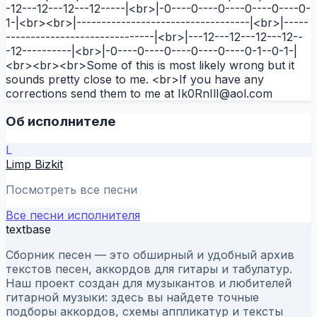
-12---12---12---12-----|<br>|-0----0----0----0----0----0-
1-|<br><br>|-----------------------------------|<br>|-----
------------------------------|<br>|---12---12---12---12--
-12----------|<br>|-0----0----0----0----0----0-1--0-1-|
<br><br><br>Some of this is most likely wrong but it
sounds pretty close to me. <br>If you have any
corrections send them to me at Ik0RnIlI@aol.com
Об исполнителе
L
Limp Bizkit
Посмотреть все песни
Все песни исполнителя
textbase
Сборник песен — это обширный и удобный архив
текстов песен, аккордов для гитары и табулатур.
Наш проект создан для музыкантов и любителей
гитарной музыки: здесь вы найдете точные
подборы аккордов, схемы аппликатур и тексты