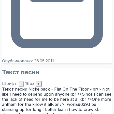
Опубликовано:
26.05.2011
Текст песни
Шрифт:
16px
-
+
Текст песни Nickelback - Flat On The Floor <br/> Not
like I need to depend upon anyone<br />Since I can see
the lack of need for me to be here at all<br />One more
anthem for the know it all<br />I won&#039;t be
standing up for long I better learn how to crawl<br