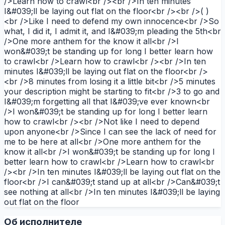
/>Learn how to crawl<br /><br />In ten minutes
I&#039;ll be laying out flat on the floor<br /><br />( )
<br />Like I need to defend my own innocence<br />So
what, I did it, I admit it, and I&#039;m pleading the 5th<br
/>One more anthem for the know it all<br />I
won&#039;t be standing up for long I better learn how
to crawl<br />Learn how to crawl<br /><br />In ten
minutes I&#039;ll be laying out flat on the floor<br />
<br />8 minutes from losing it a little bit<br />5 minutes
your description might be starting to fit<br />3 to go and
I&#039;m forgetting all that I&#039;ve ever known<br
/>I won&#039;t be standing up for long I better learn
how to crawl<br /><br />Not like I need to depend
upon anyone<br />Since I can see the lack of need for
me to be here at all<br />One more anthem for the
know it all<br />I won&#039;t be standing up for long I
better learn how to crawl<br />Learn how to crawl<br
/><br />In ten minutes I&#039;ll be laying out flat on the
floor<br />I can&#039;t stand up at all<br />Can&#039;t
see nothing at all<br />In ten minutes I&#039;ll be laying
out flat on the floor
Об исполнителе