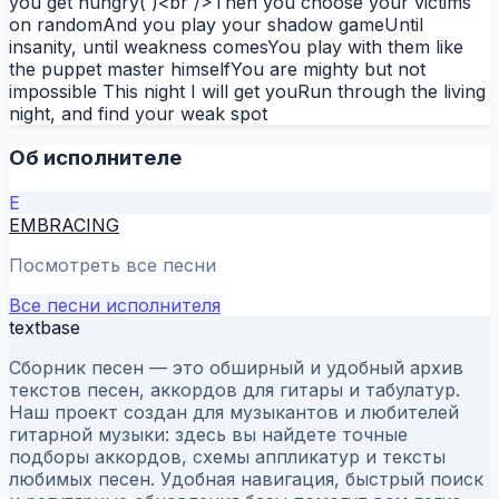
you get hungry( )<br />Then you choose your victims
on randomAnd you play your shadow gameUntil
insanity, until weakness comesYou play with them like
the puppet master himselfYou are mighty but not
impossible This night I will get youRun through the living
night, and find your weak spot
Об исполнителе
E
EMBRACING
Посмотреть все песни
Все песни исполнителя
textbase
Сборник песен — это обширный и удобный архив
текстов песен, аккордов для гитары и табулатур.
Наш проект создан для музыкантов и любителей
гитарной музыки: здесь вы найдете точные
подборы аккордов, схемы аппликатур и тексты
любимых песен. Удобная навигация, быстрый поиск