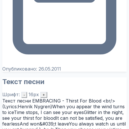
Опубликовано:
26.05.2011
Текст песни
Шрифт:
16px
-
+
Текст песни EMBRACING - Thirst For Blood <br/>
(Lyrics:Henrik Nygren)When you appear the wind turns
to iceTime stops, I can see your eyesGlitter in the night,
see your thirst for bloodIt can not be satisfied, you are
fearlessAnd won&#039;t leaveYou always watch us until