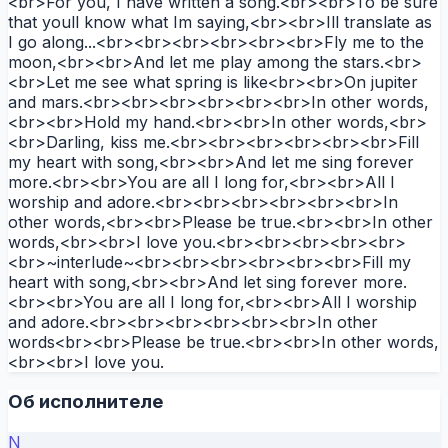
<br>For you, I have written a song.<br><br>To be sure
that youll know what Im saying,<br><br>Ill translate as
I go along...<br><br><br><br><br><br>Fly me to the
moon,<br><br>And let me play among the stars.<br>
<br>Let me see what spring is like<br><br>On jupiter
and mars.<br><br><br><br><br><br>In other words,
<br><br>Hold my hand.<br><br>In other words,<br>
<br>Darling, kiss me.<br><br><br><br><br><br>Fill
my heart with song,<br><br>And let me sing forever
more.<br><br>You are all I long for,<br><br>All I
worship and adore.<br><br><br><br><br><br>In
other words,<br><br>Please be true.<br><br>In other
words,<br><br>I love you.<br><br><br><br><br>
<br>~interlude~<br><br><br><br><br><br>Fill my
heart with song,<br><br>And let sing forever more.
<br><br>You are all I long for,<br><br>All I worship
and adore.<br><br><br><br><br><br>In other
words<br><br>Please be true.<br><br>In other words,
<br><br>I love you.
Об исполнителе
N