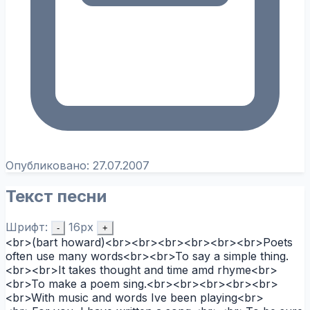
Опубликовано:
27.07.2007
Текст песни
Шрифт:
16px
-
+
<br>(bart howard)<br><br><br><br><br><br>Poets
often use many words<br><br>To say a simple thing.
<br><br>It takes thought and time amd rhyme<br>
<br>To make a poem sing.<br><br><br><br><br>
<br>With music and words Ive been playing<br>