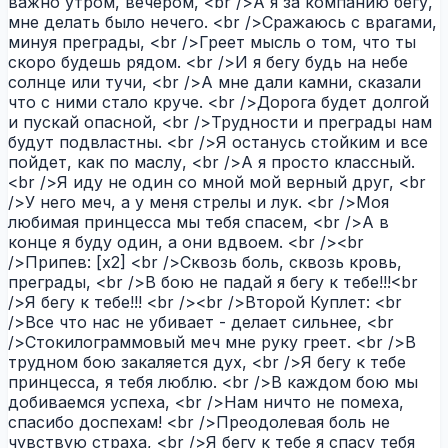
важно утром, вечером, <br />А я за компанию бегу,
мне делать было нечего. <br />Сражаюсь с врагами,
минуя преграды, <br />Греет мысль о том, что ты
скоро будешь рядом. <br />И я бегу будь на небе
солнце или тучи, <br />А мне дали камни, сказали
что с ними стало круче. <br />Дорога будет долгой
и пускай опасной, <br />Трудности и преграды нам
будут подвластны. <br />Я останусь стойким и все
пойдет, как по маслу, <br />А я просто классный.
<br />Я иду не один со мной мой верный друг, <br
/>У него меч, а у меня стрелы и лук. <br />Моя
любимая принцесса мы тебя спасем, <br />А в
конце я буду один, а они вдвоем. <br /><br
/>Припев: [х2] <br />Сквозь боль, сквозь кровь,
преграды, <br />В бою не падай я бегу к тебе!!!<br
/>Я бегу к тебе!!! <br /><br />Второй Куплет: <br
/>Все что нас не убивает - делает сильнее, <br
/>Стокилограммовый меч мне руку греет. <br />В
трудном бою закаляется дух, <br />Я бегу к тебе
принцесса, я тебя люблю. <br />В каждом бою мы
добиваемся успеха, <br />Нам ничто не помеха,
спасибо доспехам! <br />Преодолевая боль не
чувствую страха, <br />Я бегу к тебе я спасу тебя