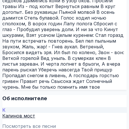
седоков Дымились кони В узор оков. Просили
травы Из - под копыт Вернуться равным В круг
догопыт. Без рукавицы Пьяной молвой В осень
дымится Степь булавой. Голос ходил ночью
сполохом, В ворох годин Лапу полога Сбросил с
глаз - Пробудил уверень доли. И ни за что Кинут
шкурами, Взят усачом Целым куренем: Стал горазд
На пути встречать повторень. Бел пел пыльным
звуком, Жаль, жар! - Гнев аукал. Ветреный,
Бросился видеть зря. Ил был по колено, Звон - вон:
Веткой горелой Вед уныль. В сумерках клен В
листья зареван. И черта лопнет в брызги, А вчера
парень рыскал Уберечь навсегда Твой прищур
Пропадал снегом в ливень, А господарь горстью
гривен Правит речь Свысока ждет Солнечный
чурень. Мне бы только помнить имя твое
Об исполнителе
К
Калинов мост
Посмотреть все песни