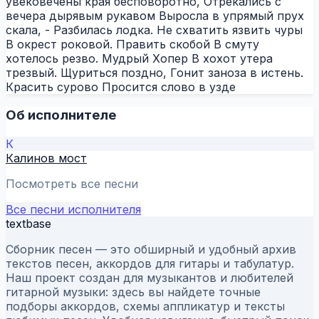
увековечены края бесповоротно, Отрекались с
вечера дырявым рукавом Выросла в упрямый прух
скала, - Разбилась лодка. Не схватить язвить чуры
В окрест роковой. Править скобой В смуту
хотелось резво. Мудрый Хопер В хохот утера
трезвый. Щуриться поздно, Гонит заноза в истень.
Красить сурово Просится слово в узде
Об исполнителе
К
Калинов мост
Посмотреть все песни
Все песни исполнителя
textbase
Сборник песен — это обширный и удобный архив
текстов песен, аккордов для гитары и табулатур.
Наш проект создан для музыкантов и любителей
гитарной музыки: здесь вы найдете точные
подборы аккордов, схемы аппликатур и тексты