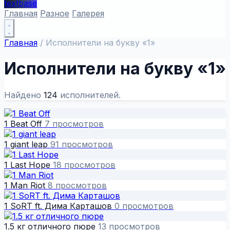
textbase
Главная
Разное
Галерея
Главная
/
Исполнители на букву «1»
Исполнители на букву «1»
Найдено
124
исполнителей.
1 Beat Off
7 просмотров
1 giant leap
91 просмотров
1 Last Hope
18 просмотров
1 Man Riot
8 просмотров
1 SoRT ft. Дима Карташов
0 просмотров
1.5 кг отличного пюре
13 просмотров