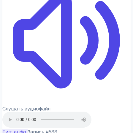
Слушать аудиофайл
Тип: audio
Запись #588