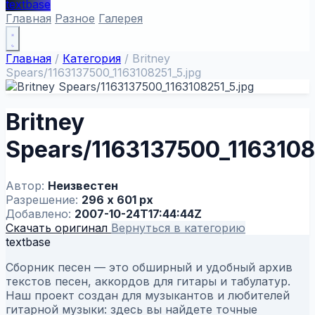
textbase
Главная
Разное
Галерея
Главная
/
Категория
/
Britney
Spears/1163137500_1163108251_5.jpg
Britney
Spears/1163137500_1163108
Автор:
Неизвестен
Разрешение:
296 x 601 px
Добавлено:
2007-10-24T17:44:44Z
Скачать оригинал
Вернуться в категорию
textbase
Сборник песен — это обширный и удобный архив
текстов песен, аккордов для гитары и табулатур.
Наш проект создан для музыкантов и любителей
гитарной музыки: здесь вы найдете точные