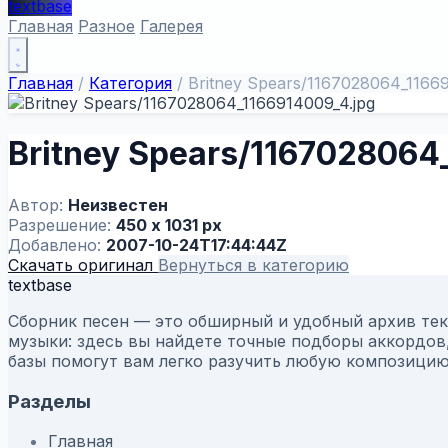
textbase
Главная
Разное
Галерея
Главная
/
Категория
/
Britney Spears/1167028064_11669
Britney Spears/1167028064
Автор:
Неизвестен
Разрешение:
450 x 1031 px
Добавлено:
2007-10-24T17:44:44Z
Скачать оригинал
Вернуться в категорию
textbase
Сборник песен — это обширный и удобный архив текс
музыки: здесь вы найдете точные подборы аккордов,
базы помогут вам легко разучить любую композицию 
Разделы
Главная