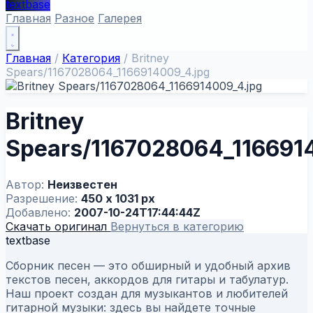
textbase
Главная
Разное
Галерея
Главная
/
Категория
/
Britney
Spears/1167028064_1166914009_4.jpg
Britney
Spears/1167028064_116691
Автор:
Неизвестен
Разрешение:
450 x 1031 px
Добавлено:
2007-10-24T17:44:44Z
Скачать оригинал
Вернуться в категорию
textbase
Сборник песен — это обширный и удобный архив
текстов песен, аккордов для гитары и табулатур.
Наш проект создан для музыкантов и любителей
гитарной музыки: здесь вы найдете точные