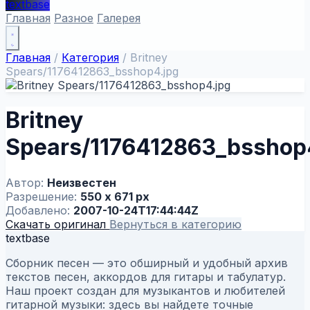
textbase
Главная
Разное
Галерея
Главная
/
Категория
/
Britney
Spears/1176412863_bsshop4.jpg
Britney
Spears/1176412863_bsshop
Автор:
Неизвестен
Разрешение:
550 x 671 px
Добавлено:
2007-10-24T17:44:44Z
Скачать оригинал
Вернуться в категорию
textbase
Сборник песен — это обширный и удобный архив
текстов песен, аккордов для гитары и табулатур.
Наш проект создан для музыкантов и любителей
гитарной музыки: здесь вы найдете точные