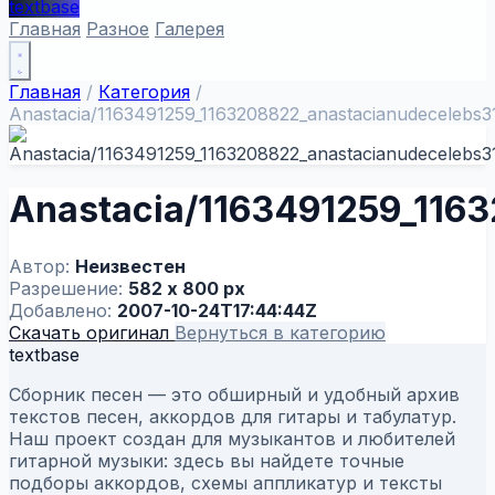
textbase
Главная
Разное
Галерея
Главная
/
Категория
/
Anastacia/1163491259_1163208822_anastacianudecelebs31
Anastacia/1163491259_116
Автор:
Неизвестен
Разрешение:
582 x 800 px
Добавлено:
2007-10-24T17:44:44Z
Скачать оригинал
Вернуться в категорию
textbase
Сборник песен — это обширный и удобный архив
текстов песен, аккордов для гитары и табулатур.
Наш проект создан для музыкантов и любителей
гитарной музыки: здесь вы найдете точные
подборы аккордов, схемы аппликатур и тексты