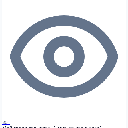
301
Мой город засыпает. А мне-то что с того?..