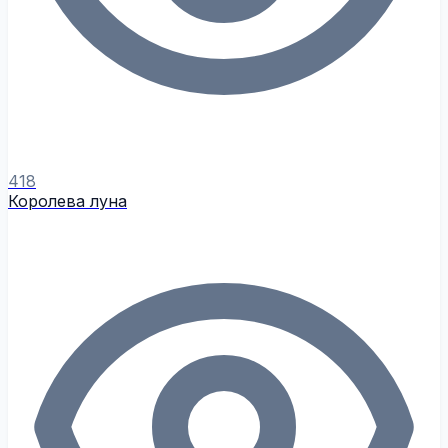
418
Королева луна