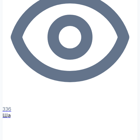
336
Ша