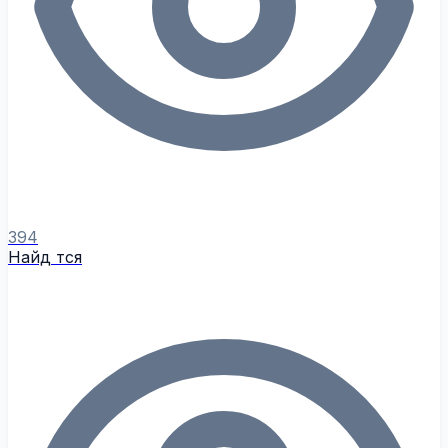
394
Найд тся