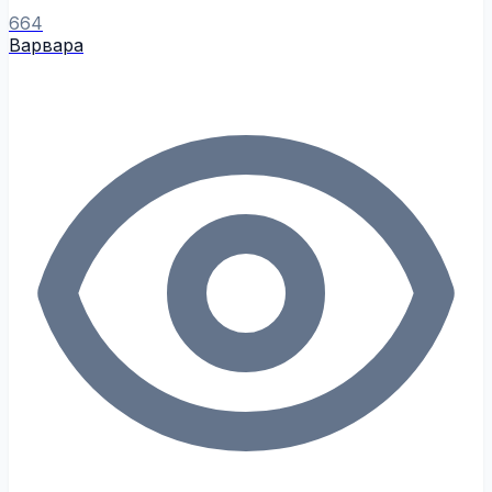
664
Варвара