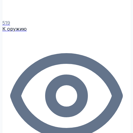
519
К оружию