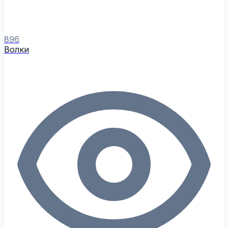
896
Волки