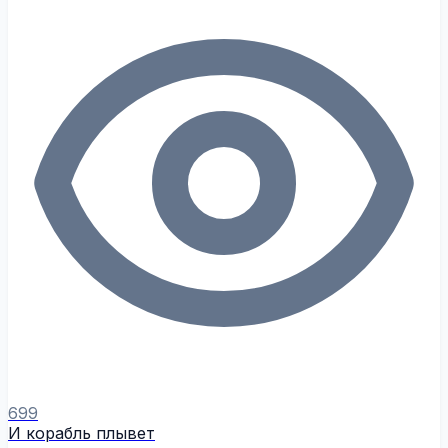
699
И корабль плывет