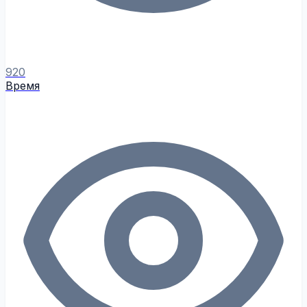
920
Время