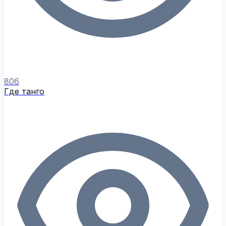
806
Где танго