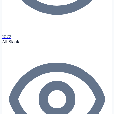
1072
All Black