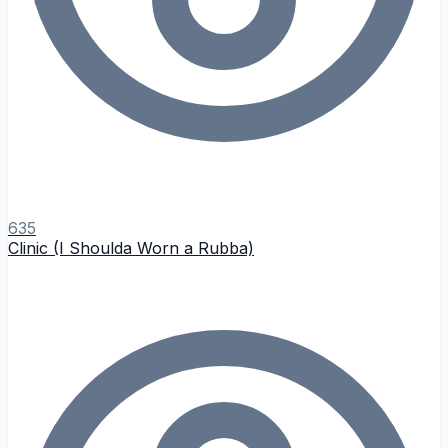
635
Clinic (I Shoulda Worn a Rubba)