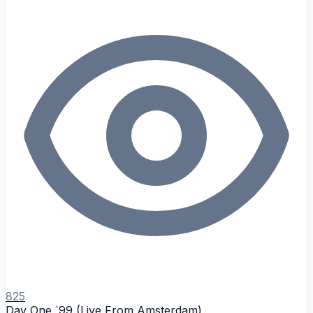
825
Day One `99 (Live From Amsterdam)