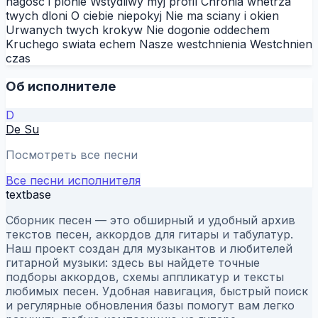
nagosc i plonie Wstydliwy mуj profil Chronia wnetrza
twych dloni O ciebie niepokуj Nie ma sciany i okien
Urwanych twych krokуw Nie dogonie oddechem
Kruchego swiata echem Nasze westchnienia Westchnien
czas
Об исполнителе
D
De Su
Посмотреть все песни
Все песни исполнителя
textbase
Сборник песен — это обширный и удобный архив
текстов песен, аккордов для гитары и табулатур.
Наш проект создан для музыкантов и любителей
гитарной музыки: здесь вы найдете точные
подборы аккордов, схемы аппликатур и тексты
любимых песен. Удобная навигация, быстрый поиск
и регулярные обновления базы помогут вам легко