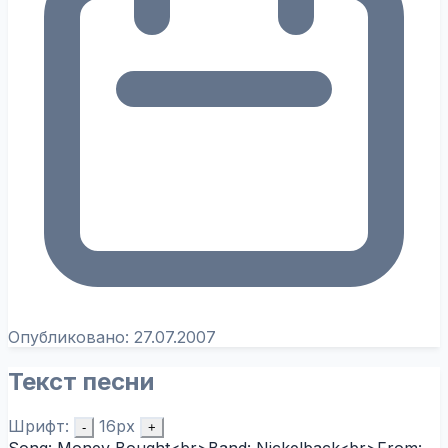
Опубликовано:
27.07.2007
Текст песни
Шрифт:
16px
-
+
Song: Money Bought<br>Band: Nickelback<br>From: