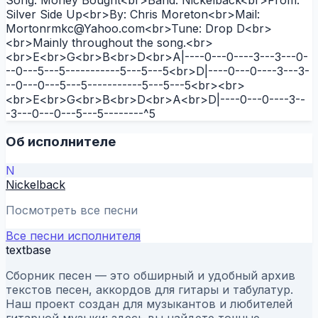
Silver Side Up<br>By: Chris Moreton<br>Mail:
Mortonrmkc@Yahoo.com<br>Tune: Drop D<br>
<br>Mainly throughout the song.<br>
<br>E<br>G<br>B<br>D<br>A|----0---0----3---3---0-
--0---5---5-----------5---5---5<br>D|----0---0----3---3-
--0---0---5---5-----------5---5---5<br><br>
<br>E<br>G<br>B<br>D<br>A<br>D|----0---0----3--
-3---0---0---5---5--------^5
Об исполнителе
N
Nickelback
Посмотреть все песни
Все песни исполнителя
textbase
Сборник песен — это обширный и удобный архив
текстов песен, аккордов для гитары и табулатур.
Наш проект создан для музыкантов и любителей