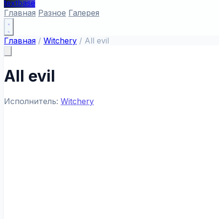
textbase
Главная
Разное
Галерея
Главная
/
Witchery
/
All evil
All evil
Исполнитель:
Witchery