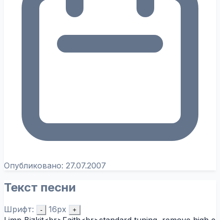
Опубликовано:
27.07.2007
Текст песни
Шрифт:
16px
-
+
Limp Bizkit<br>Faith<br>standard tuning, remove high e