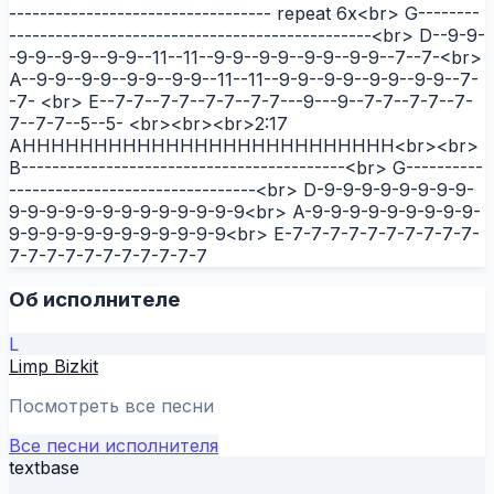
---------------------------------- repeat 6x<br> G--------
-----------------------------------------------<br> D--9-9-
-9-9--9-9--9-9--11--11--9-9--9-9--9-9--9-9--7--7-<br>
A--9-9--9-9--9-9--9-9--11--11--9-9--9-9--9-9--9-9--7-
-7- <br> E--7-7--7-7--7-7--7-7---9---9--7-7--7-7--7-
7--7-7--5--5- <br><br><br>2:17
AHHHHHHHHHHHHHHHHHHHHHHHHHH<br><br>
B------------------------------------------<br> G----------
--------------------------------<br> D-9-9-9-9-9-9-9-9-
9-9-9-9-9-9-9-9-9-9-9-9-9<br> A-9-9-9-9-9-9-9-9-9-
9-9-9-9-9-9-9-9-9-9-9-9<br> E-7-7-7-7-7-7-7-7-7-7-
7-7-7-7-7-7-7-7-7-7-7
Об исполнителе
L
Limp Bizkit
Посмотреть все песни
Все песни исполнителя
textbase