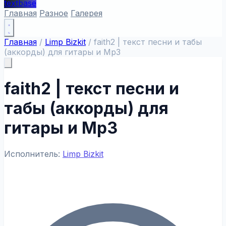
textbase
Главная
Разное
Галерея
Главная
/
Limp Bizkit
/
faith2 | текст песни и табы
(аккорды) для гитары и Mp3
faith2 | текст песни и
табы (аккорды) для
гитары и Mp3
Исполнитель:
Limp Bizkit