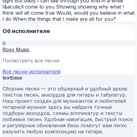
sight But baby I can see through you And in a while
I&acute;ll come to you Showing showing why what I
think will all come true Would, would you believe in what
I do When the things that I make are all for you?
Об исполнителе
R
Roxy Music
Посмотреть все песни
Все песни исполнителя
textbase
Сборник песен — это обширный и удобный архив
текстов песен, аккордов для гитары и табулатур.
Наш проект создан для музыкантов и любителей
гитарной музыки: здесь вы найдете точные
подборы аккордов, схемы аппликатур и тексты
любимых песен. Удобная навигация, быстрый поиск
и регулярные обновления базы помогут вам легко
разучить любую композицию на гитаре.