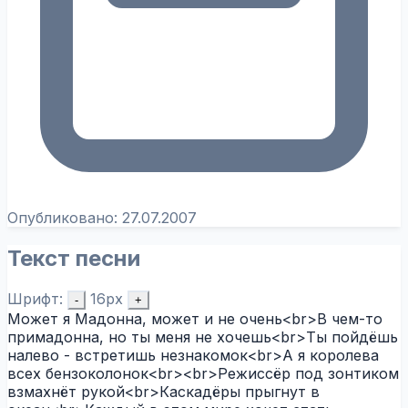
Опубликовано:
27.07.2007
Текст песни
Шрифт:
16px
-
+
Может я Мадонна, может и не очень<br>В чем-то
примадонна, но ты меня не хочешь<br>Ты пойдёшь
налево - встретишь незнакомок<br>А я королева
всех бензоколонок<br><br>Режиссёр под зонтиком
взмахнёт рукой<br>Каскадёры прыгнут в