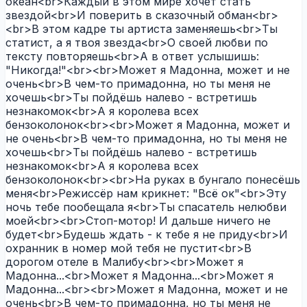
океан<br>Каждый в этом мире хочет стать
звездой<br>И поверить в сказочный обман<br>
<br>В этом кадре ты артиста заменяешь<br>Ты
статист, а я твоя звезда<br>О своей любви по
тексту повторяешь<br>А в ответ услышишь:
"Никогда!"<br><br>Может я Мадонна, может и не
очень<br>В чем-то примадонна, но ты меня не
хочешь<br>Ты пойдёшь налево - встретишь
незнакомок<br>А я королева всех
бензоколонок<br><br>Может я Мадонна, может и
не очень<br>В чем-то примадонна, но ты меня не
хочешь<br>Ты пойдёшь налево - встретишь
незнакомок<br>А я королева всех
бензоколонок<br><br>На руках в бунгало понесёшь
меня<br>Режиссёр нам крикнет: "Всё ок"<br>Эту
ночь тебе пообещала я<br>Ты спасатель нелюбви
моей<br><br>Стоп-мотор! И дальше ничего не
будет<br>Будешь ждать - к тебе я не приду<br>И
охранник в номер мой тебя не пустит<br>В
дорогом отеле в Малибу<br><br>Может я
Мадонна...<br>Может я Мадонна...<br>Может я
Мадонна...<br><br>Может я Мадонна, может и не
очень<br>В чем-то примадонна, но ты меня не