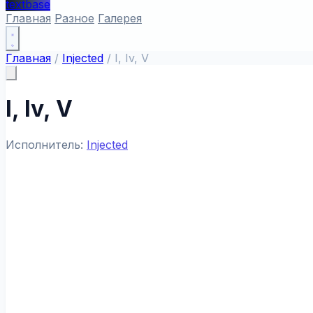
textbase
Главная
Разное
Галерея
Главная
/
Injected
/
I, Iv, V
I, Iv, V
Исполнитель:
Injected