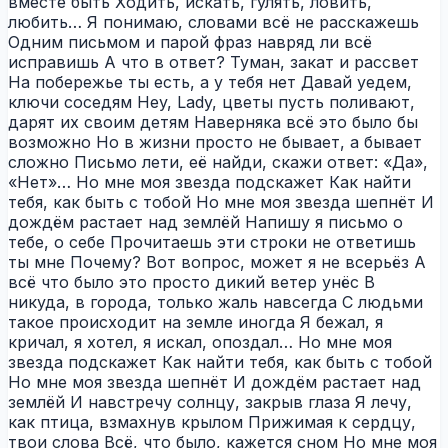
вместе быть Ходить, искать, гулять, ловить,
любить… Я понимаю, словами всё не расскажешь
Одним письмом и парой фраз навряд ли всё
исправишь А что в ответ? Туман, закат и рассвет
На побережье ты есть, а у тебя нет Давай уедем,
ключи соседям Hey, Lady, цветы пусть поливают,
дарят их своим детям Наверняка всё это было бы
возможно Но в жизни просто не бывает, а бывает
сложно Письмо лети, её найди, скажи ответ: «Да»,
«Нет»… Но мне моя звезда подскажет Как найти
тебя, как быть с тобой Но мне моя звезда шепнёт И
дождём растает над землёй Напишу я письмо о
тебе, о себе Прочитаешь эти строки не ответишь
ты мне Почему? Вот вопрос, может я не всерьёз А
всё что было это просто дикий ветер унёс В
никуда, в города, только жаль навсегда С людьми
такое происходит на земле иногда Я бежал, я
кричал, я хотел, я искал, опоздал… Но мне моя
звезда подскажет Как найти тебя, как быть с тобой
Но мне моя звезда шепнёт И дождём растает над
землёй И навстречу солнцу, закрыв глаза Я лечу,
как птица, взмахнув крылом Прижимая к сердцу,
твои слова Всё, что было, кажется сном Но мне моя