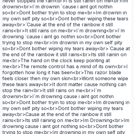
never stopped the rain<br>I`ts still rainin on me<br>Im
drownin<br>I`m drownin `cause i aint got nothin
so<br>Dont bother tryin to stop me<br>Im drownin in
my own self pity so<br>Dont bother wiping these tears
away<br>`Cause at the end of the rainbow it still
rains<br>It still rains on me<br>I`m drowning<br>I`m
drowning `cause i aint go nothin so<br>Dont bother
trying to stop me<br>Im drownin in my own self pity
so<br>Dont bother wiping my tears away<br>`Cause at
the end of the rainbow it still rains<br>Its still rainin on
me<br>The hand on the clock keep pointing at
me<br>The remote control has a mind of its own<br>I
forgotten how long it has been<br>This razor blade
feels closer then my own skin<br>Wont someone wipe
these tears away<br>It dont matter cause nothing can
stop the rain<br>It still rains on me<br>I`m
drownin<br>I`m drowning cause i aint got nothin
so<br>Dont bother tryin to stop me<br>Im drowning in
my own self pity so<br>Dont bother wiping my tears
away<br>Cause at the end of the rainbow it still
rains<br>Its still raining on me<br>Im Drowning<br>Im
drowning cause i aint got nothing so<br>Dont bother
trying to stop me<br>Im drowning in my own self pity