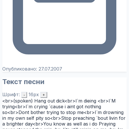
Опубликовано:
27.07.2007
Текст песни
Шрифт:
16px
-
+
<br>(spoken) Hang out dick<br>I`m dieing <br>I`M
trying<br>I`m crying `cause i aint got nothing
so<br>Dont bother trying to stop me<br>I`m drowning
in my own self pity so<br>Stop preaching `bout livin for
a brighter day<br>You know as well as i do Praying