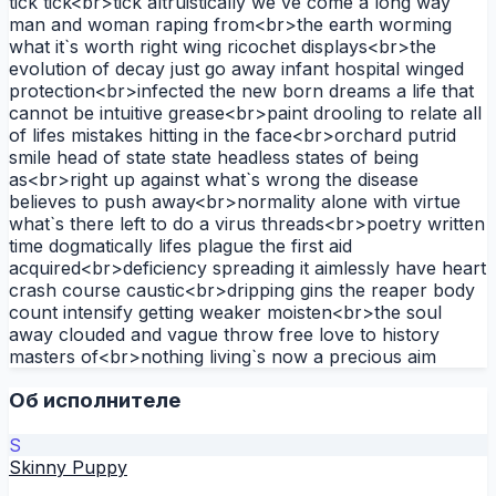
tick tick<br>tick altruistically we`ve come a long way
man and woman raping from<br>the earth worming
what it`s worth right wing ricochet displays<br>the
evolution of decay just go away infant hospital winged
protection<br>infected the new born dreams a life that
cannot be intuitive grease<br>paint drooling to relate all
of lifes mistakes hitting in the face<br>orchard putrid
smile head of state state headless states of being
as<br>right up against what`s wrong the disease
believes to push away<br>normality alone with virtue
what`s there left to do a virus threads<br>poetry written
time dogmatically lifes plague the first aid
acquired<br>deficiency spreading it aimlessly have heart
crash course caustic<br>dripping gins the reaper body
count intensify getting weaker moisten<br>the soul
away clouded and vague throw free love to history
masters of<br>nothing living`s now a precious aim
Об исполнителе
S
Skinny Puppy