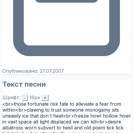
Опубликовано:
27.07.2007
Текст песни
Шрифт:
16px
-
+
<br>those fortunate risk fate to alleviate a fear from
within<br>clawing to trust someone monogamy sits
uneasily ice that don`t heat<br>freeze howl hollow howl
in vast space all light displaced we can kill<br>desire
albatross worn subvert to twist and old poem tick tick