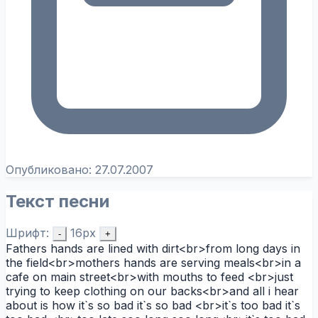
Опубликовано:
27.07.2007
Текст песни
Шрифт:
16px
-
+
Fathers hands are lined with dirt<br>from long days in
the field<br>mothers hands are serving meals<br>in a
cafe on main street<br>with mouths to feed <br>just
trying to keep clothing on our backs<br>and all i hear
about is how it`s so bad it`s so bad <br>it`s too bad it`s