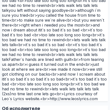
too bad <br>too late soo long soo long<br>it`s too bad
we had no time to rewind<br>lets walk lets talk lets
talkyou left without saying goodbye<br>although i`m
sure you tried<br>you called the house from time to
time<br>to make sure we`re alive<br>but you weren`t
there<br>right when i needed you the most<br>and
now i dream about itit`s so bad it`s so bad <br>it`s too
bad it`s too bad <br>too late soo long soo long<br>it`s
too bad we had no time to rewind<br>lets walk lets talk
lets talk<br>it`s so bad it`s so bad <br>it`s too bad it`s
too bad <br>too late soo long soo long<br>it`s too bad
we had no time to rewind<br>lets walk lets talk lets
talkFather`s hands are lined with guilt<br>from tearing
us apart<br>i guess it turned out in the end<br>just
look at where we are<br>we made it now<br>we still
got clothing on our backs<br>and now I scream about
itit`s so bad it`s so bad it`s so bad<br>it`s too bad it`s too
bad <br>too late soo long soo long<br>it`s too bad we
had no time to rewind<br>lets walk lets talk lets talk
(2xs)no time last one lets go<br>Lyrics courtesy of
Leo`s Lyrics website.<br>http://www.leoslyrics.com
Об исполнителе