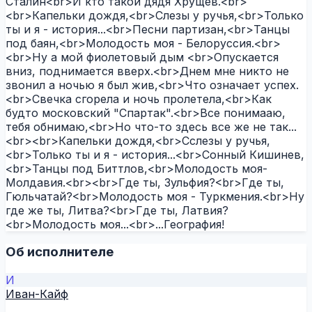
Сталин<br>И кто такой дядя Хрущев.<br>
<br>Капельки дождя,<br>Слезы у ручья,<br>Только
ты и я - история...<br>Песни партизан,<br>Танцы
под баян,<br>Молодость моя - Белоруссия.<br>
<br>Ну а мой фиолетовый дым <br>Опускается
вниз, поднимается вверх.<br>Днем мне никто не
звонил а ночью я был жив,<br>Что означает успех.
<br>Свечка сгорела и ночь пролетела,<br>Как
будто московский "Спартак".<br>Все понимааю,
тебя обнимаю,<br>Но что-то здесь все же не так...
<br><br>Капельки дождя,<br>Сслезы у ручья,
<br>Только ты и я - история...<br>Сонный Кишинев,
<br>Танцы под Биттлов,<br>Молодость моя-
Молдавия.<br><br>Где ты, Зульфия?<br>Где ты,
Гюльчатай?<br>Молодость моя - Туркмения.<br>Ну
где же ты, Литва?<br>Где ты, Латвия?
<br>Молодость моя...<br>...География!
Об исполнителе
И
Иван-Кайф