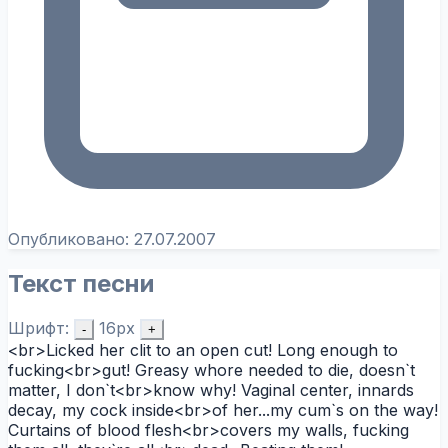
Опубликовано:
27.07.2007
Текст песни
Шрифт:
16px
-
+
<br>Licked her clit to an open cut! Long enough to
fucking<br>gut! Greasy whore needed to die, doesn`t
matter, I don`t<br>know why! Vaginal center, innards
decay, my cock inside<br>of her...my cum`s on the way!
Curtains of blood flesh<br>covers my walls, fucking