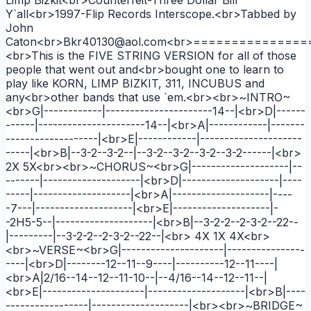
Y`all<br>1997-Flip Records Interscope.<br>Tabbed by
John
Caton<br>Bkr40130@aol.com<br>=============
<br>This is the FIVE STRING VERSION for all of those
people that went out and<br>bought one to learn to
play like KORN, LIMP BIZKIT, 311, INCUBUS and
any<br>other bands that use `em.<br><br>~INTRO~
<br>G|------------|----------------------14--|<br>D|------
------|----------------------14--|<br>A|------------|-------
-------------------|<br>E|------------|---------------------
-----|<br>B|--3-2--3-2--|--3-2--3-2--3-2--3-2------|<br>
2X 5X<br><br>~CHORUS~<br>G|--------------------|--
-------|--------------------|<br>D|--------------------|----
-----|--------------------|<br>A|--------------------|----
-7---|--------------------|<br>E|--------------------|-
-2H5-5--|--------------------|<br>B|--3-2-2--2-3-2--22--
|---------|--3-2-2--2-3-2--22--|<br> 4X 1X 4X<br>
<br>~VERSE~<br>G|---------------------|----------------
----|<br>D|--------12--11--9----|----------12--11----|
<br>A|2/16--14--12--11-10--|--4/16--14--12--11--|
<br>E|---------------------|--------------------|<br>B|----
-----------------|--------------------|<br><br>~BRIDGE~