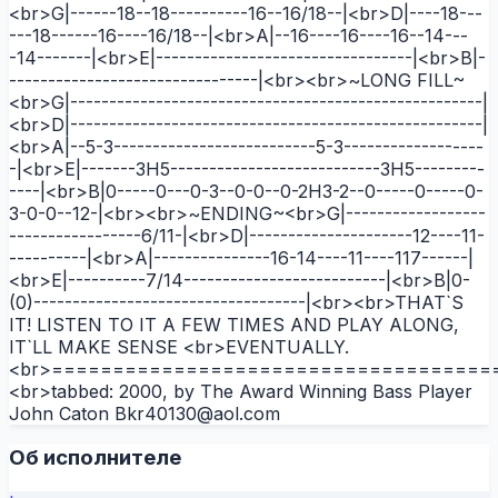
<br>G|------18--18----------16--16/18--|<br>D|----18---
---18------16----16/18--|<br>A|--16----16----16--14---
-14-------|<br>E|---------------------------------|<br>B|-
--------------------------------|<br><br>~LONG FILL~
<br>G|-----------------------------------------------------|
<br>D|-----------------------------------------------------|
<br>A|--5-3--------------------------5-3------------------
-|<br>E|-------3H5---------------------------3H5---------
----|<br>B|0-----0---0-3--0-0--0-2H3-2--0-----0-----0-
3-0-0--12-|<br><br>~ENDING~<br>G|------------------
-----------------6/11-|<br>D|---------------------12----11-
----------|<br>A|---------------16-14----11----117------|
<br>E|----------7/14--------------------------|<br>B|0-
(0)-----------------------------------|<br><br>THAT`S
IT! LISTEN TO IT A FEW TIMES AND PLAY ALONG,
IT`LL MAKE SENSE <br>EVENTUALLY.
<br>====================================
<br>tabbed: 2000, by The Award Winning Bass Player
John Caton Bkr40130@aol.com
Об исполнителе