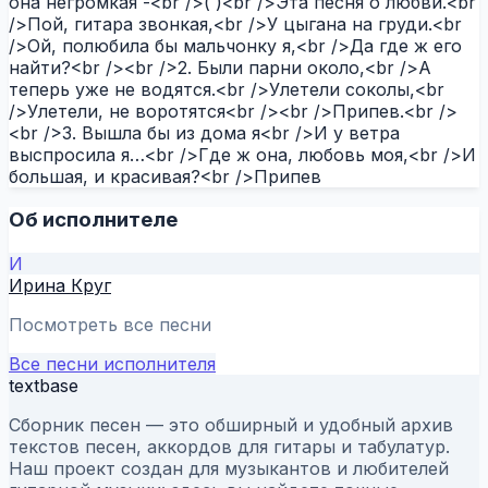
она негромкая -<br />( )<br />Эта песня о любви.<br
/>Пой, гитара звонкая,<br />У цыгана на груди.<br
/>Ой, полюбила бы мальчонку я,<br />Да где ж его
найти?<br /><br />2. Были парни около,<br />А
теперь уже не водятся.<br />Улетели соколы,<br
/>Улетели, не воротятся<br /><br />Припев.<br />
<br />3. Вышла бы из дома я<br />И у ветра
выспросила я…<br />Где ж она, любовь моя,<br />И
большая, и красивая?<br />Припев
Об исполнителе
И
Ирина Круг
Посмотреть все песни
Все песни исполнителя
textbase
Сборник песен — это обширный и удобный архив
текстов песен, аккордов для гитары и табулатур.
Наш проект создан для музыкантов и любителей