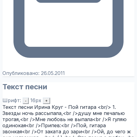
Опубликовано:
26.05.2011
Текст песни
Шрифт:
16px
-
+
Текст песни Ирина Круг - Пой гитара <br/> 1.
Звезды ночь рассыпала,<br />душу мне печалью
трогая,<br />Мне любовь не выпала<br />Я гуляю
одинокая<br />Припев:<br />Пой, гитара
звонкая<br />От заката до зари<br />Ой, до чего ж