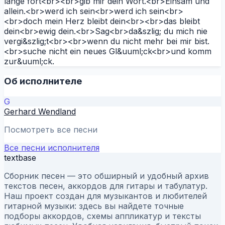
lange fort<br><br>gib mir dein Wort.<br>Einsam und
allein.<br>werd ich sein<br>werd ich sein<br>
<br>doch mein Herz bleibt dein<br><br>das bleibt
dein<br>ewig dein.<br>Sag<br>da&szlig; du mich nie
vergi&szlig;t<br><br>wenn du nicht mehr bei mir bist.
<br>suche nicht ein neues Gl&uuml;ck<br>und komm
zur&uuml;ck.
Об исполнителе
G
Gerhard Wendland
Посмотреть все песни
Все песни исполнителя
textbase
Сборник песен — это обширный и удобный архив
текстов песен, аккордов для гитары и табулатур.
Наш проект создан для музыкантов и любителей
гитарной музыки: здесь вы найдете точные
подборы аккордов, схемы аппликатур и тексты