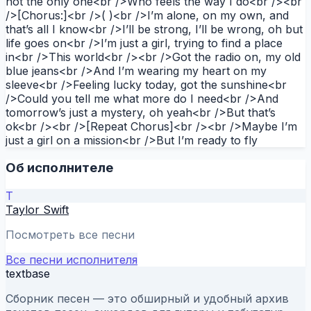
not the only one<br />Who feels the way I do<br /><br
/>[Chorus:]<br />( )<br />I’m alone, on my own, and
that’s all I know<br />I’ll be strong, I’ll be wrong, oh but
life goes on<br />I’m just a girl, trying to find a place
in<br />This world<br /><br />Got the radio on, my old
blue jeans<br />And I’m wearing my heart on my
sleeve<br />Feeling lucky today, got the sunshine<br
/>Could you tell me what more do I need<br />And
tomorrow’s just a mystery, oh yeah<br />But that’s
ok<br /><br />[Repeat Chorus]<br /><br />Maybe I’m
just a girl on a mission<br />But I’m ready to fly
Об исполнителе
T
Taylor Swift
Посмотреть все песни
Все песни исполнителя
textbase
Сборник песен — это обширный и удобный архив