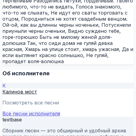
терпеливые Разоделись петухи, горделивые. Твоего
любимого, что-то не видать, Голоса знакомого,
что-то не слыхать, Не идут его сваты торговать с
отцом, Породниться не хотят свадебным венцом.
Ой-ой, как вы длинны черны ноченьки, Потускнели
приуныли черны оченьки, Видно суждено тебе,
горе-горюшко Быть не милому женой доля-
долюшка Так, что сиди дома не гуляй девка
красная, Хмарь на улице стоит, хмарь ужасная, Да и
если выглянет красно солнышко, Не гуляй,
пропадет воля-волюшка
Об исполнителе
К
Калинов мост
Посмотреть все песни
Все песни исполнителя
textbase
Сборник песен — это обширный и удобный архив